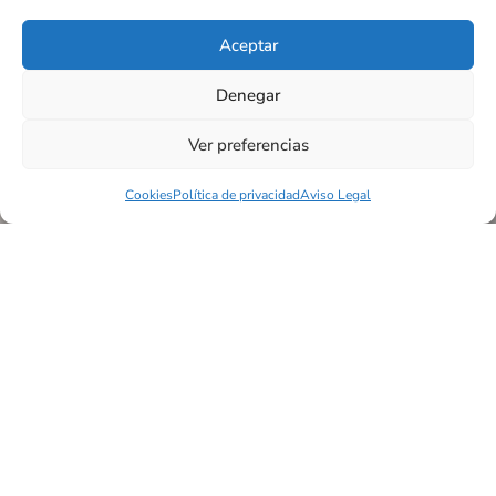
Aceptar
Denegar
Ver preferencias
Cookies
Política de privacidad
Aviso Legal
NUESTROS SERVICIOS
¿Qué te ofrecemos?
En La Clínica de Fisioterapia te ayudamos a sentirte
mejor cada día con un enfoque integral: fisioterapia
general, masajes linfáticos, pilates terapéutico y
fisioestética. Cuidamos de tu salud y bienestar desde la
raíz.